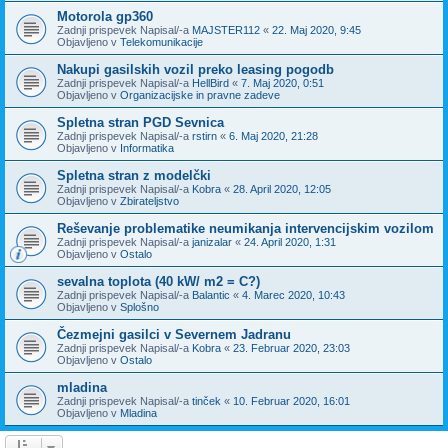
Motorola gp360
Zadnji prispevek Napisal/-a
MAJSTER112
«
22. Maj 2020, 9:45
Objavljeno v
Telekomunikacije
Nakupi gasilskih vozil preko leasing pogodb
Zadnji prispevek Napisal/-a
HellBird
«
7. Maj 2020, 0:51
Objavljeno v
Organizacijske in pravne zadeve
Spletna stran PGD Sevnica
Zadnji prispevek Napisal/-a
rstirn
«
6. Maj 2020, 21:28
Objavljeno v
Informatika
Spletna stran z modelčki
Zadnji prispevek Napisal/-a
Kobra
«
28. April 2020, 12:05
Objavljeno v
Zbirateljstvo
Reševanje problematike neumikanja intervencijskim vozilom
Zadnji prispevek Napisal/-a
janizalar
«
24. April 2020, 1:31
Objavljeno v
Ostalo
sevalna toplota (40 kW/ m2 = C?)
Zadnji prispevek Napisal/-a
Balantic
«
4. Marec 2020, 10:43
Objavljeno v
Splošno
Čezmejni gasilci v Severnem Jadranu
Zadnji prispevek Napisal/-a
Kobra
«
23. Februar 2020, 23:03
Objavljeno v
Ostalo
mladina
Zadnji prispevek Napisal/-a
tinček
«
10. Februar 2020, 16:01
Objavljeno v
Mladina