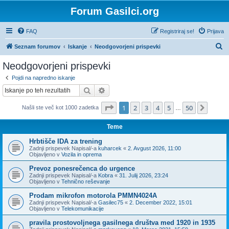
Forum Gasilci.org
FAQ
Registriraj se!
Prijava
I
Seznam forumov
Iskanje
Neodgovorjeni prispevki
s
Neodgovorjeni prispevki
k
Pojdi na napredno iskanje
a
Iskanje
Napredno iskanje
n
Stran
1
od
50
1
2
3
4
5
50
Nasle
Našli ste več kot 1000 zadetka
j
…
e
Teme
Hrbtišče IDA za trening
Zadnji prispevek Napisal/-a
kuharcek
«
2. Avgust 2026, 11:00
Objavljeno v
Vozila in oprema
Prevoz ponesrečenca do urgence
Zadnji prispevek Napisal/-a
Kobra
«
31. Julij 2026, 23:24
Objavljeno v
Tehnično reševanje
Prodam mikrofon motorola PMMN4024A
Zadnji prispevek Napisal/-a
Gasilec75
«
2. December 2022, 15:01
Objavljeno v
Telekomunikacije
pravila prostovoljnega gasilnega društva med 1920 in 1935