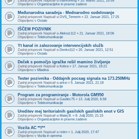
Zadnji prispevek Napisal/-a
markoveng
«
10. Marec 2021, 15:59
Objavljeno v
Organizacijske in pravne zadeve
Međunarodna saradnja - Mednarodno sodelovanje
Zadnji prispevek Napisal/-a
OVS_Temerin
«
22. Januar 2021, 17:25
Objavljeno v
Ostalo
IŠČEM POZIVNIK
Zadnji prispevek Napisal/-a
Aleksiz112
«
21. Januar 2021, 18:06
Objavljeno v
Telekomunikacije
Yt kanal in zalezovanje intervencijskih služb
Zadnji prispevek Napisal/-a
Denko112
«
20. Januar 2021, 12:51
Objavljeno v
Ostalo
Deček s pomočjo igračke rešil mamino življenje
Zadnji prispevek Napisal/-a
Kobra
«
17. Januar 2021, 18:21
Objavljeno v
Mladina
Tester pozivnika - Oddajnik pocsag signala na 173.250MHz
Zadnji prispevek Napisal/-a
arksi
«
5. Januar 2021, 21:18
Objavljeno v
Telekomunikacije
Program za programiranje - Motorola GM950
Zadnji prispevek Napisal/-a
Gasilec75
«
13. Julij 2020, 6:58
Objavljeno v
Telekomunikacije
Ureditev mej teritorialnih gasilskih gasilskih enot v GIS
Zadnji prispevek Napisal/-a
Matej B.
«
8. Julij 2020, 21:15
Objavljeno v
Organizacijske in pravne zadeve
Vozila AC **/**
Zadnji prispevek Napisal/-a
rstirn
«
1. Julij 2020, 17:47
Objavljeno v
Vozila in oprema